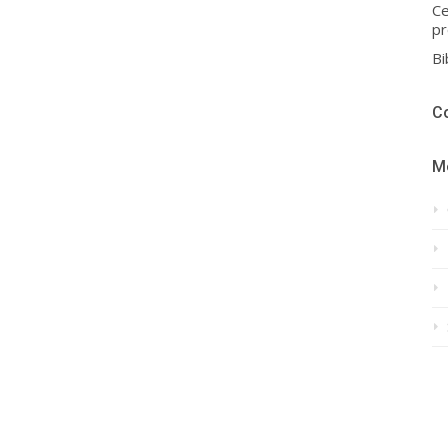
Ce
pr
Bi
C
M