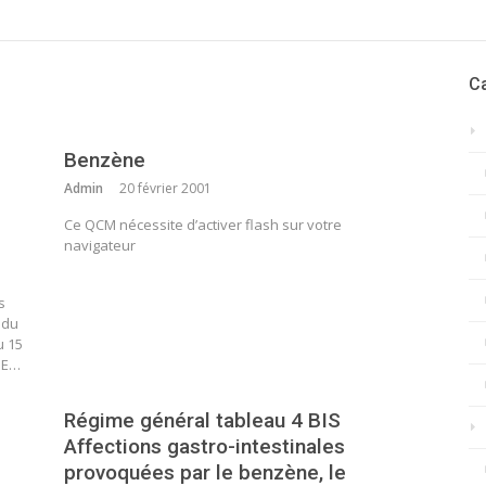
C
Benzène
Admin
20 février 2001
Ce QCM nécessite d’activer flash sur votre
navigateur
s
 du
u 15
DE…
Régime général tableau 4 BIS
Affections gastro-intestinales
provoquées par le benzène, le