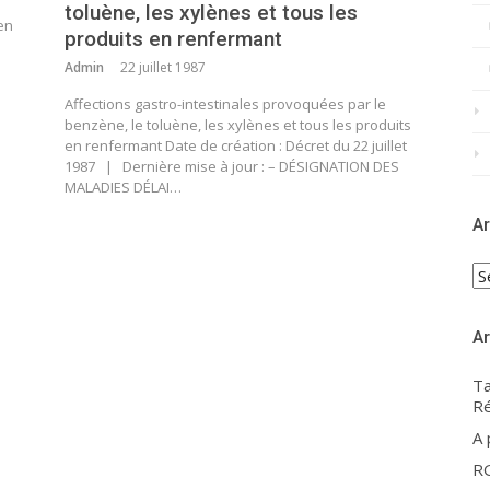
toluène, les xylènes et tous les
en
produits en renfermant
Admin
22 juillet 1987
Affections gastro-intestinales provoquées par le
benzène, le toluène, les xylènes et tous les produits
en renfermant Date de création : Décret du 22 juillet
1987 | Dernière mise à jour : – DÉSIGNATION DES
MALADIES DÉLAI…
Ar
Ar
Ar
Ta
Ré
A
R