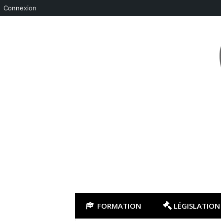
Connexion
Aller
au
contenu
FORMATION
LÉGISLATION