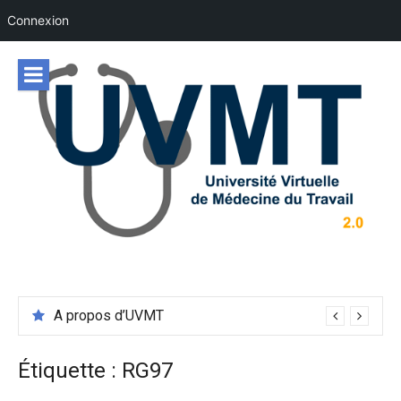
Connexion
Aller
au
contenu
A propos d’UVMT
Étiquette :
RG97