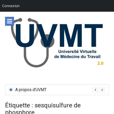
Connexion
Aller
au
contenu
A propos d’UVMT
Étiquette :
sesquisulfure de
phosphore