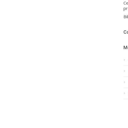
Ce
pr
Bi
C
M