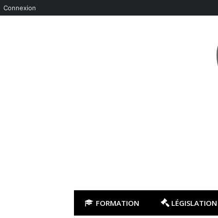
Connexion
Aller
au
contenu
FORMATION
LÉGISLATION