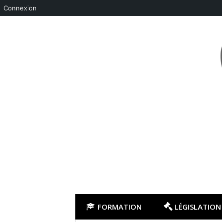
Connexion
Aller
au
contenu
FORMATION
LÉGISLATION