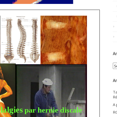
Ar
Ar
Ar
Ta
Ré
A
R