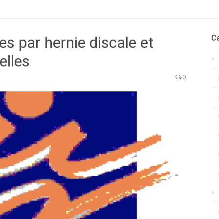
es par hernie discale et
C
elles
0