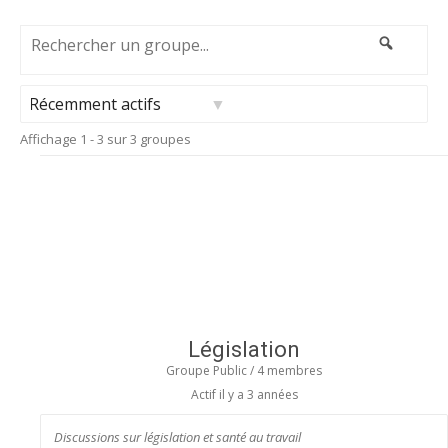
RECHERCHER
Recher
UN
GROUPE...
Trier
Affichage 1 - 3 sur 3 groupes
par:
Législation
Groupe Public / 4 membres
Actif
il y a 3 années
Discussions sur législation et santé au travail