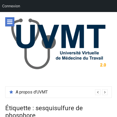
Connexion
Aller
au
contenu
A propos d’UVMT
Étiquette :
sesquisulfure de
phosphore