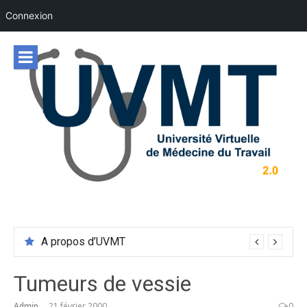
Connexion
Aller
au
contenu
A propos d’UVMT
Tumeurs de vessie
Admin
21 février 2000
0