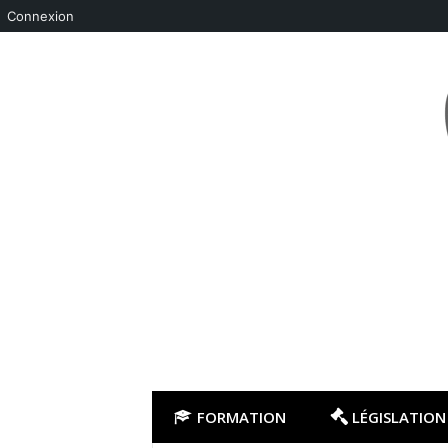
Connexion
Aller
au
contenu
FORMATION
LÉGISLATION