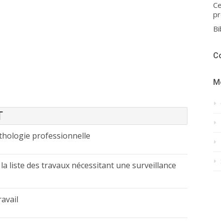
Ce
pr
Bi
C
M
T
thologie professionnelle
t la liste des travaux nécessitant une surveillance
ravail