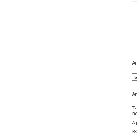
Ar
Ar
Ar
Ta
Ré
A
R