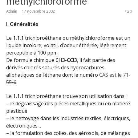
méthylchloroforme
Admin
17 novembre 2002
0
I. Généralités
Le 1,1,1 trichloroéthane ou méthylchloroforme est un
liquide incolore, volatil, d’odeur éthérée, légèrement
perceptible à 100 ppm.
De formule chimique
CH3-CCl3
, il fait partie des
dérivés chlorés saturés des hydrocarbures
aliphatiques de l’éthane dont le numéro
CAS est le 71-
55-6
.
Le 1,1,1 trichloroéthane trouve son utilisation dans :
– le dégraissage des pièces métalliques ou en matière
plastique
– le nettoyage dans les industries textiles, électriques,
électroniques…
– la formulation des colles, des aérosols, de mélanges