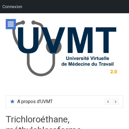
Connexion
Aller
au
contenu
A propos d’UVMT
Trichloroéthane,