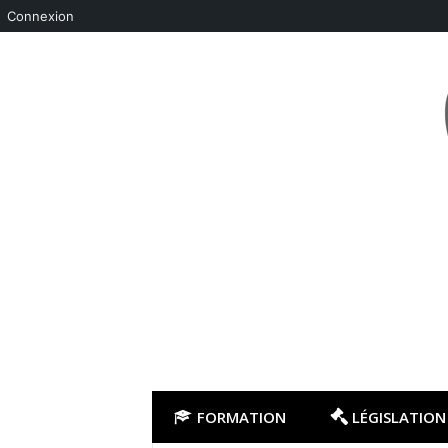
Connexion
Aller
au
contenu
FORMATION
LÉGISLATION