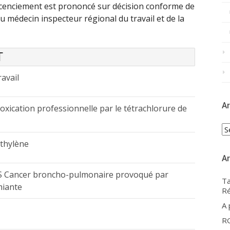
licenciement est prononcé sur décision conforme de
du médecin inspecteur régional du travail et de la
T
ravail
Ar
oxication professionnelle par le tétrachlorure de
Ar
éthylène
Ar
IS Cancer broncho-pulmonaire provoqué par
Ta
miante
Ré
A
R