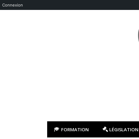
Connexion
Aller
au
contenu
FORMATION
LÉGISLATION