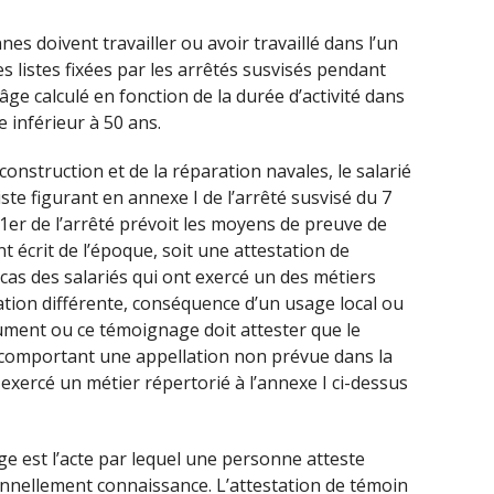
nes doivent travailler ou avoir travaillé dans l’un
s listes fixées par les arrêtés susvisés pendant
ge calculé en fonction de la durée d’activité dans
e inférieur à 50 ans.
construction et de la réparation navales, le salarié
liste figurant en annexe I de l’arrêté susvisé du 7
le 1er de l’arrêté prévoit les moyens de preuve de
nt écrit de l’époque, soit une attestation de
as des salariés qui ont exercé un des métiers
ation différente, conséquence d’un usage local ou
cument ou ce témoignage doit attester que le
r comportant une appellation non prévue dans la
é, exercé un métier répertorié à l’annexe I ci-dessus
ge est l’acte par lequel une personne atteste
sonnellement connaissance. L’attestation de témoin