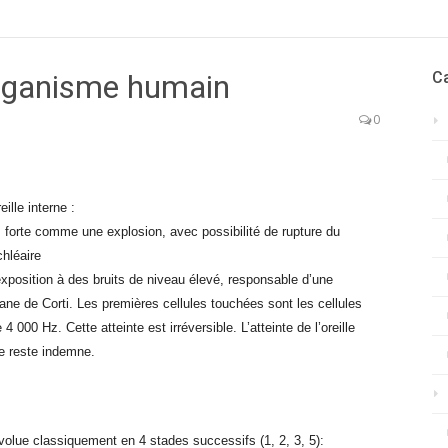
’organisme humain
C
0
eille interne :
ès forte comme une explosion, avec possibilité de rupture du
chléaire
exposition à des bruits de niveau élevé, responsable d’une
gane de Corti. Les premières cellules touchées sont les cellules
000 Hz. Cette atteinte est irréversible. L’atteinte de l’oreille
ule reste indemne.
 évolue classiquement en 4 stades successifs (1, 2, 3, 5):