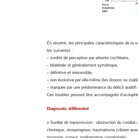
En résumé, les principales caractéristiques de la su
les suivantes :
– surdité de perception par atteinte cochléaire,
– bilatérale et généralement symétrique,
– définitive et irréversible,
– non évolutive par elle-même (les lésions se stabilis
– marquée par une prédominance du déficit auditif 
Ces troubles peuvent être accompagnés d’acouph
Diagnostic différentiel
o Surdité de transmission : obstruction du conduit au
chronique, otospongiose, traumatisme crânien avec 
moyenne, tumeur, malformation congénitale)