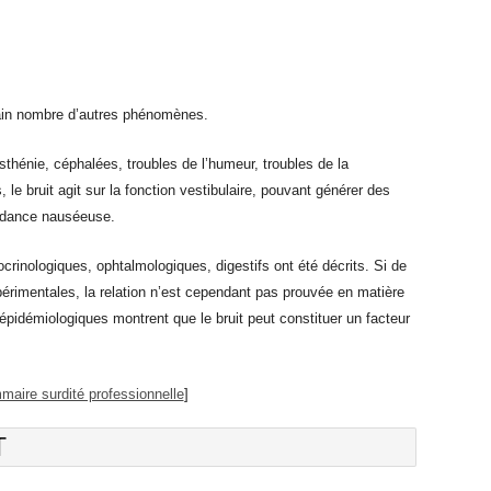
tain nombre d’autres phénomènes.
 asthénie, céphalées, troubles de l’humeur, troubles de la
 le bruit agit sur la fonction vestibulaire, pouvant générer des
tendance nauséeuse.
ocrinologiques, ophtalmologiques, digestifs ont été décrits. Si de
périmentales, la relation n’est cependant pas prouvée en matière
épidémiologiques montrent que le bruit peut constituer un facteur
maire surdité professionnelle
]
T