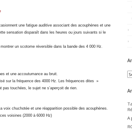
e
ccasionnent une fatigue auditive associant des acouphènes et une
Cette sensation disparaît dans les heures ou jours suivants si le
à montrer un scotome réversible dans la bande des 4 000 Hz.
Ar
Ar
nes et une accoutumance au bruit.
calisé sur la fréquence des 4000 Hz. Les fréquences dites »
 pas touchées, le sujet ne s’aperçoit de rien.
Ar
Ta
de la voix chuchotée et une réapparition possible des acouphènes.
Ré
nces voisines (2000 à 6000 Hz)
A
R