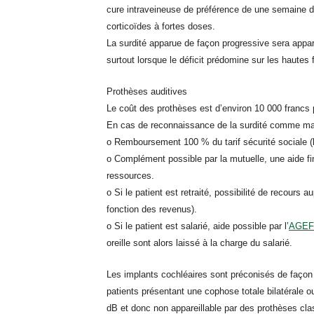
cure intraveineuse de préférence de une semaine d
corticoïdes à fortes doses.
La surdité apparue de façon progressive sera appare
surtout lorsque le déficit prédomine sur les hautes
Prothèses auditives
Le coût des prothèses est d’environ 10 000 francs p
En cas de reconnaissance de la surdité comme malad
o Remboursement 100 % du tarif sécurité sociale (b
o Complément possible par la mutuelle, une aide fina
ressources.
o Si le patient est retraité, possibilité de recours
fonction des revenus).
o Si le patient est salarié, aide possible par l’
AGEF
oreille sont alors laissé à la charge du salarié.
Les implants cochléaires sont préconisés de façon 
patients présentant une cophose totale bilatérale ou
dB et donc non appareillable par des prothèses cla