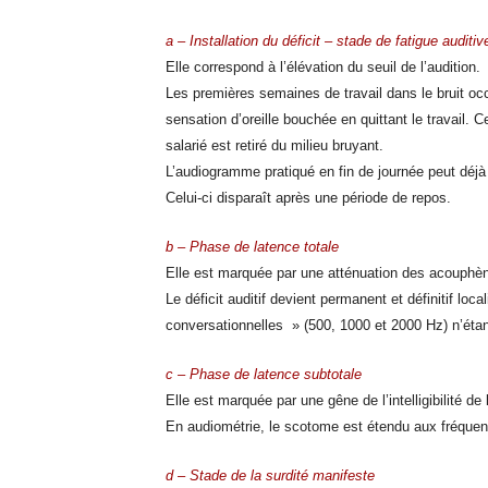
a – Installation du déficit – stade de fatigue auditiv
Elle correspond à l’élévation du seuil de l’audition.
Les premières semaines de travail dans le bruit o
sensation d’oreille bouchée en quittant le travail. 
salarié est retiré du milieu bruyant.
L’audiogramme pratiqué en fin de journée peut déj
Celui-ci disparaît après une période de repos.
b – Phase de latence tota
le
Elle est marquée par une atténuation des acouphè
Le déficit auditif devient permanent et définitif lo
conversationnelles » (500, 1000 et 2000 Hz) n’étant
c – Phase de latence subtotale
Elle est marquée par une gêne de l’intelligibilité 
En audiométrie, le scotome est étendu aux fréque
d – Stade de la surdité manifeste