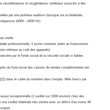
e vasodilatateurs et oxygénateurs cérébraux associés à des
illée par une prothèse auditive classique uni ou bilatérale,
 fréquences (4000 – 6000 Hz).
ar oreille.
ie professionnelle, il existe certaines aides au financement :
ien inférieur au coût des appareils)
ncière par le fonds social de la sécurité sociale si faibles
 auprès du fond social des caisses de retraite complémentaire (en
IPH
dans le cadre du maintien dans l’emploi. Mille francs par
assez exceptionnelle (1 surdité sur 1000 environ) chez des
 une surdité bilatérale très sévère avec un déficit d’au moins 90
ssiques.