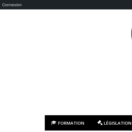
Connexion
Aller
au
contenu
FORMATION
LÉGISLATION