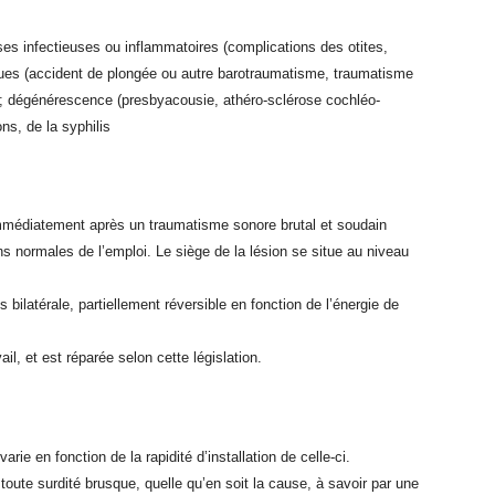
ses infectieuses ou inflammatoires (complications des otites,
ques (accident de plongée ou autre barotraumatisme, traumatisme
r) ; dégénérescence (presbyacousie, athéro-sclérose cochléo-
ns, de la syphilis
 immédiatement après un traumatisme sonore brutal et soudain
s normales de l’emploi. Le siège de la lésion se situe au niveau
s bilatérale, partiellement réversible en fonction de l’énergie de
il, et est réparée selon cette législation.
rie en fonction de la rapidité d’installation de celle-ci.
oute surdité brusque, quelle qu’en soit la cause, à savoir par une