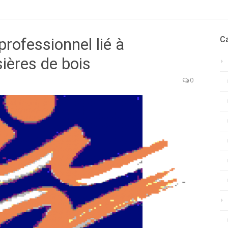
professionnel lié à
C
sières de bois
0