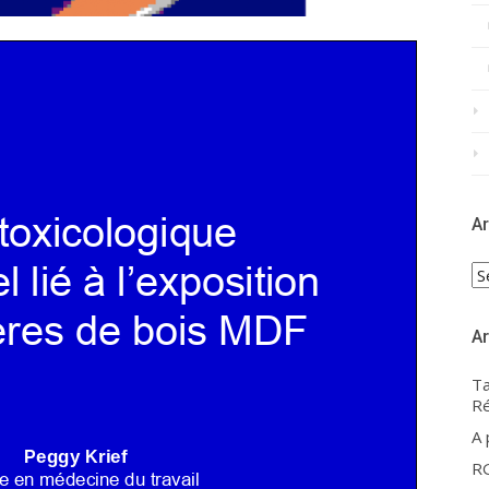
Ar
Ar
Ar
Ta
Ré
A
R