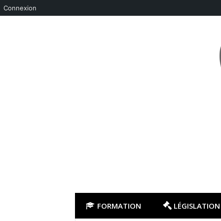
Connexion
Aller
au
contenu
FORMATION
LÉGISLATION